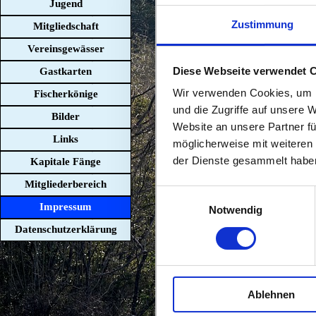
Jugend
▼
Zustimmung
Mitgliedschaft
Vereinsgewässer
1. Vorstan
Diese Webseite verwendet 
Gastkarten
Wir verwenden Cookies, um I
Fischerkönige
2. Vorstan
und die Zugriffe auf unsere 
Bilder
Website an unsere Partner fü
Links
möglicherweise mit weiteren
Schriftführ
der Dienste gesammelt habe
Kapitale Fänge
▼
Mitgliederbereich
Einwilligungsauswahl
Impressum
Postanschr
Notwendig
Datenschutzerklärung
E-Mail
Ablehnen
Internet