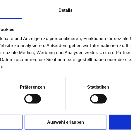
Telefon
Details
d
Michael Häring
08245/3201
Cookies
nhalte und Anzeigen zu personalisieren, Funktionen für soziale
d
Jürgen Wiesner
08247/998685
Website zu analysieren. Außerdem geben wir Informationen zu I
r soziale Medien, Werbung und Analysen weiter. Unsere Partner
 Daten zusammen, die Sie ihnen bereitgestellt haben oder die s
er
Bernd Seitz
082452320
n.
Fischereiverein Bad Wörishofen e.V
ift
Krautgartenstr. 11a
Präferenzen
Statistiken
86842 Türkheim
info
(at)
fischereiverein-badwoerishofen.de
Auswahl erlauben
fischereiverein-badwoerishofen.de